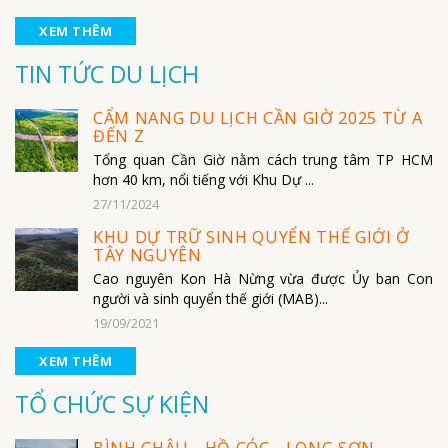
XEM THÊM
TIN TỨC DU LỊCH
CẨM NANG DU LỊCH CẦN GIỜ 2025 TỪ A
ĐẾN Z
Tổng quan Cần Giờ nằm cách trung tâm TP HCM
hơn 40 km, nổi tiếng với Khu Dự ...
27/11/2024
KHU DỰ TRỮ SINH QUYỂN THẾ GIỚI Ở
TÂY NGUYÊN
Cao nguyên Kon Hà Nừng vừa được Ủy ban Con
người và sinh quyển thế giới (MAB)...
19/09/2021
XEM THÊM
TỔ CHỨC SỰ KIỆN