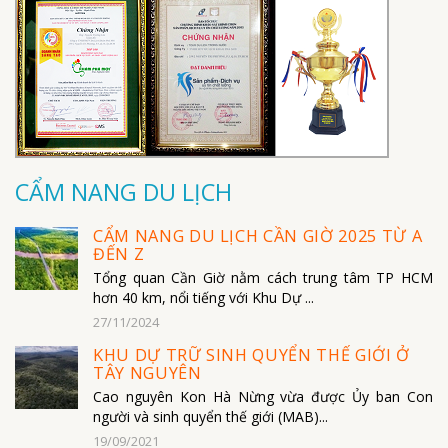
CẨM NANG DU LỊCH
CẨM NANG DU LỊCH CẦN GIỜ 2025 TỪ A
ĐẾN Z
Tổng quan Cần Giờ nằm cách trung tâm TP HCM
hơn 40 km, nổi tiếng với Khu Dự ...
27/11/2024
KHU DỰ TRỮ SINH QUYỂN THẾ GIỚI Ở
TÂY NGUYÊN
Cao nguyên Kon Hà Nừng vừa được Ủy ban Con
người và sinh quyển thế giới (MAB)...
19/09/2021