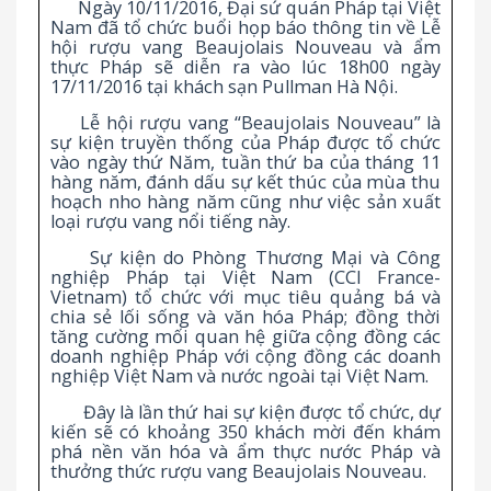
Ngày 10/11/2016, Đại sứ quán Pháp tại Việt
Nam đã tổ chức buổi họp báo thông tin về Lễ
hội rượu vang Beaujolais Nouveau và ẩm
thực Pháp sẽ diễn ra vào lúc 18h00 ngày
17/11/2016 tại khách sạn Pullman Hà Nội.
Lễ hội rượu vang “Beaujolais Nouveau” là
sự kiện truyền thống của Pháp được tổ chức
vào ngày thứ Năm, tuần thứ ba của tháng 11
hàng năm, đánh dấu sự kết thúc của mùa thu
hoạch nho hàng năm cũng như việc sản xuất
loại rượu vang nổi tiếng này.
Sự kiện do Phòng Thương Mại và Công
nghiệp Pháp tại Việt Nam (CCI France-
Vietnam) tổ chức với mục tiêu quảng bá và
chia sẻ lối sống và văn hóa Pháp; đồng thời
tăng cường mối quan hệ giữa cộng đồng các
doanh nghiệp Pháp với cộng đồng các doanh
nghiệp Việt Nam và nước ngoài tại Việt Nam.
Đây là lần thứ hai sự kiện được tổ chức, dự
kiến sẽ có khoảng 350 khách mời đến khám
phá nền văn hóa và ẩm thực nước Pháp và
thưởng thức rượu vang Beaujolais Nouveau.