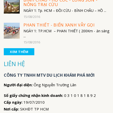
BÌNH CHÂU - HỒ CÓC - LONG SƠN -
NÔNG TRẠI CỪU
NGÀY 1: Tp. HCM – ĐỒI CỪU - BÌNH CHÂU – HỒ ...
15/08/2016
PHAN THIẾT - BIỂN XANH VẪY GỌI
NGÀY 1: TP.HCM – PHAN THIẾT ( 200Km - ăn sáng
...
15/08/2016
XEM THÊM
LIÊN HỆ
CÔNG TY TNHH MTV DU LỊCH KHÁM PHÁ MỚI
Người đại diện:
Ông Nguyễn Trường Lân
Số giấy chứng nhận kinh doanh:
0 3 1 0 1 8 1 8 9 2
Cấp ngày:
19/07/2010
Nơi cấp:
SKHĐT TP HCM