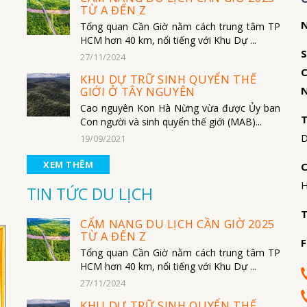
TỪ A ĐẾN Z
N
Tổng quan Cần Giờ nằm cách trung tâm TP
HCM hơn 40 km, nổi tiếng với Khu Dự ...
S
27/11/2024
C
KHU DỰ TRỮ SINH QUYỂN THẾ
N
GIỚI Ở TÂY NGUYÊN
Cao nguyên Kon Hà Nừng vừa được Ủy ban
T
Con người và sinh quyển thế giới (MAB)...
D
19/09/2021
XEM THÊM
C
H
TIN TỨC DU LỊCH
T
CẨM NANG DU LỊCH CẦN GIỜ 2025
TỪ A ĐẾN Z
F
Tổng quan Cần Giờ nằm cách trung tâm TP
HCM hơn 40 km, nổi tiếng với Khu Dự ...
27/11/2024
KHU DỰ TRỮ SINH QUYỂN THẾ