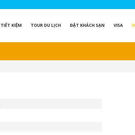
TIẾT KIỆM
TOUR DU LỊCH
ĐẶT KHÁCH SẠN
VISA
D
Y