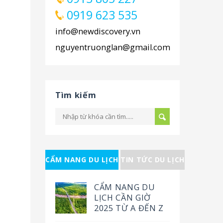
0919 623 535
info@newdiscovery.vn
nguyentruonglan@gmail.com
Tìm kiếm
CẨM NANG DU LỊCH
TIN TỨC DU LỊCH
CẨM NANG DU
LỊCH CẦN GIỜ
2025 TỪ A ĐẾN Z