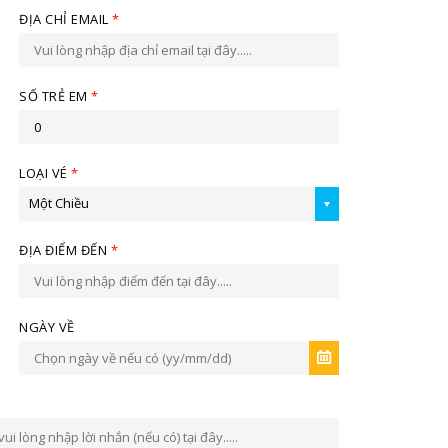
ĐỊA CHỈ EMAIL
*
SỐ TRẺ EM
*
LOẠI VÉ
*
Một Chiều
ĐỊA ĐIỂM ĐẾN
*
NGÀY VỀ