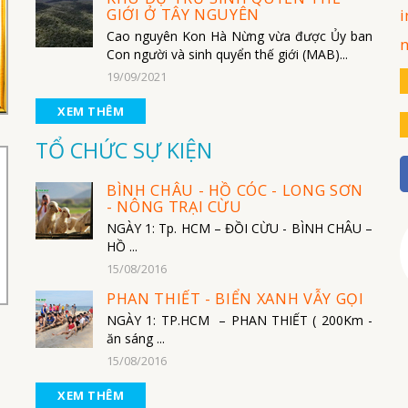
GIỚI Ở TÂY NGUYÊN
i
Cao nguyên Kon Hà Nừng vừa được Ủy ban
Con người và sinh quyển thế giới (MAB)...
19/09/2021
XEM THÊM
TỔ CHỨC SỰ KIỆN
BÌNH CHÂU - HỒ CÓC - LONG SƠN
- NÔNG TRẠI CỪU
NGÀY 1: Tp. HCM – ĐỒI CỪU - BÌNH CHÂU –
HỒ ...
15/08/2016
PHAN THIẾT - BIỂN XANH VẪY GỌI
NGÀY 1: TP.HCM – PHAN THIẾT ( 200Km -
ăn sáng ...
15/08/2016
XEM THÊM