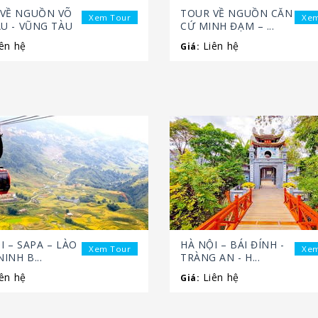
 VỀ NGUỒN VÕ
TOUR VỀ NGUỒN CĂN
Xem Tour
Xem
ÁU - VŨNG TÀU
CỨ MINH ĐẠM – ...
ên hệ
Liên hệ
Giá:
I – SAPA – LÀO
HÀ NỘI – BÁI ĐÍNH -
Xem Tour
Xem
NINH B...
TRÀNG AN - H...
ên hệ
Liên hệ
Giá: