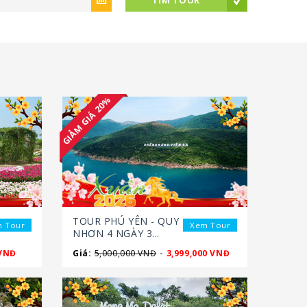
TÌM TOUR
GIẢM GIÁ 20%
TOUR PHÚ YÊN - QUY
 Tour
Xem Tour
NHƠN 4 NGÀY 3...
-
 VNĐ
Giá:
5,000,000 VNĐ
3,999,000 VNĐ