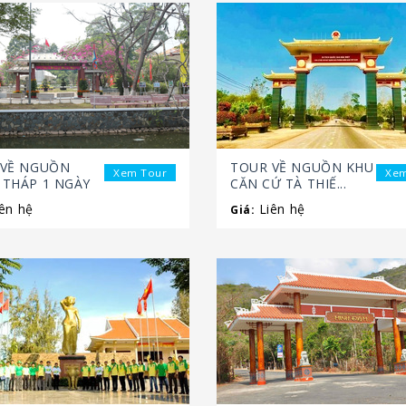
 VỀ NGUỒN
TOUR VỀ NGUỒN KHU
Xem Tour
Xem
THÁP 1 NGÀY
CĂN CỨ TÀ THIẾ...
ên hệ
Liên hệ
Giá: