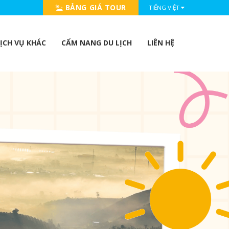
BẢNG GIÁ TOUR
TIẾNG VIỆT
ỊCH VỤ KHÁC
CẨM NANG DU LỊCH
LIÊN HỆ