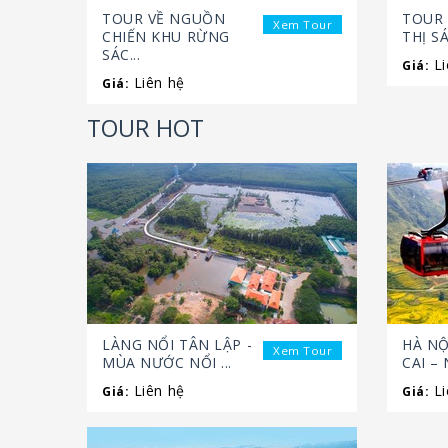
TOUR VỀ NGUỒN
TOUR
Xem Tour
CHIẾN KHU RỪNG
THỊ S
SÁC...
Li
Giá:
Liên hệ
Giá:
TOUR HOT
LÀNG NỔI TÂN LẬP -
HÀ NỘ
Xem Tour
MÙA NƯỚC NỔI ...
CAI – 
Liên hệ
Li
Giá:
Giá: