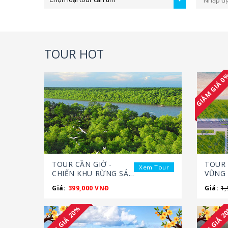
TOUR HOT
GIẢM GIÁ 
TOUR CẦN GIỜ -
TOUR 
Xem Tour
CHIẾN KHU RỪNG SÁ...
VŨNG 
Giá:
399,000 VNĐ
Giá:
1,
GIẢM GIÁ 20%
GIẢM GIÁ 