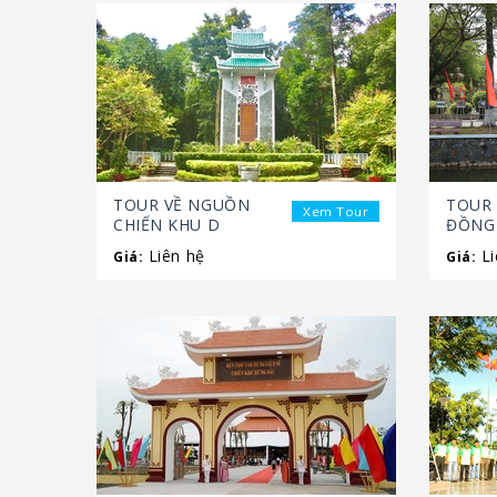
TOUR VỀ NGUỒN
TOUR
Xem Tour
CHIẾN KHU D
ĐỒNG 
Liên hệ
Li
Giá:
Giá: