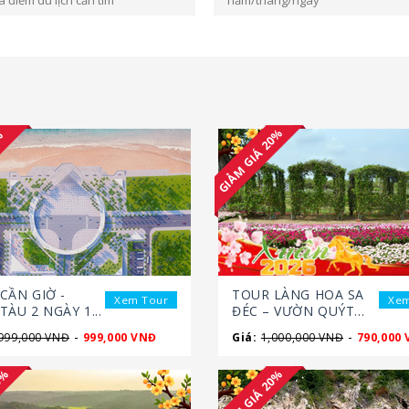
GIẢM GIÁ 20%
0%
CẦN GIỜ -
TOUR LÀNG HOA SA
Xem Tour
Xem
TÀU 2 NGÀY 1...
ĐÉC – VƯỜN QUÝT...
-
-
999,000 VNĐ
999,000 VNĐ
Giá:
1,000,000 VNĐ
790,000
20%
GIẢM GIÁ 20%