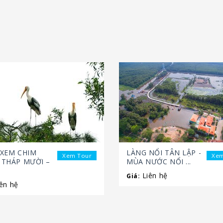
XEM CHIM
LÀNG NỔI TÂN LẬP -
Xem Tour
Xem
THÁP MƯỜI –
MÙA NƯỚC NỔI ...
Liên hệ
Giá:
ên hệ