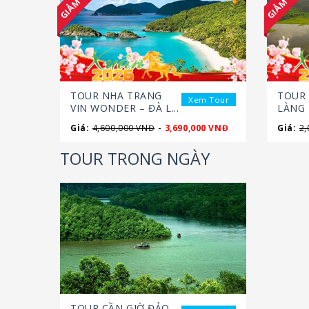
TOUR NHA TRANG
TOUR 
Xem Tour
VIN WONDER – ĐÀ L...
LÀNG B
-
Giá:
4,600,000 VNĐ
3,690,000 VNĐ
Giá:
2,
TOUR TRONG NGÀY
TOUR CẦN GIỜ ĐẢO