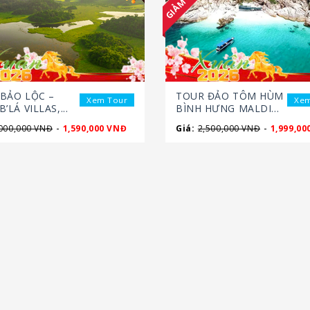
BẢO LỘC –
TOUR ĐẢO TÔM HÙM
Xem Tour
Xem
’LÁ VILLAS,...
BÌNH HƯNG MALDI...
-
-
000,000 VNĐ
1,590,000 VNĐ
Giá:
2,500,000 VNĐ
1,999,00