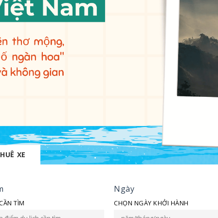
HUÊ XE
m
Ngày
 CẦN TÌM
CHỌN NGÀY KHỞI HÀNH