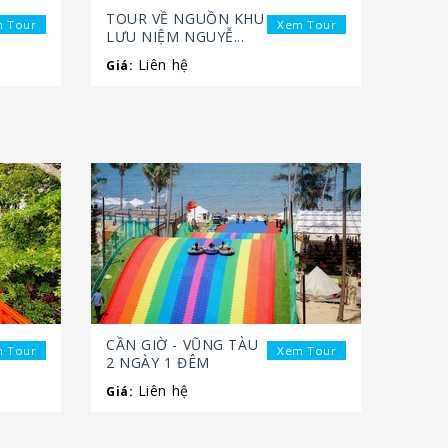
TOUR VỀ NGUỒN KHU
 Tour
Xem Tour
LƯU NIỆM NGUYỄ...
Liên hệ
Giá:
CẦN GIỜ - VŨNG TÀU
 Tour
Xem Tour
2 NGÀY 1 ĐÊM
Liên hệ
Giá: