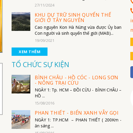
27/11/2024
KHU DỰ TRỮ SINH QUYỂN THẾ
GIỚI Ở TÂY NGUYÊN
i
Cao nguyên Kon Hà Nừng vừa được Ủy ban
Con người và sinh quyển thế giới (MAB)...
19/09/2021
XEM THÊM
TỔ CHỨC SỰ KIỆN
BÌNH CHÂU - HỒ CÓC - LONG SƠN
- NÔNG TRẠI CỪU
NGÀY 1: Tp. HCM – ĐỒI CỪU - BÌNH CHÂU –
HỒ ...
15/08/2016
PHAN THIẾT - BIỂN XANH VẪY GỌI
NGÀY 1: TP.HCM – PHAN THIẾT ( 200Km -
ăn sáng ...