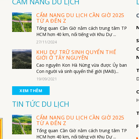
CẨM NANG DU LỊCH
CẨM NANG DU LỊCH CẦN GIỜ 2025
TỪ A ĐẾN Z
N
Tổng quan Cần Giờ nằm cách trung tâm TP
HCM hơn 40 km, nổi tiếng với Khu Dự ...
S
27/11/2024
C
KHU DỰ TRỮ SINH QUYỂN THẾ
N
GIỚI Ở TÂY NGUYÊN
Cao nguyên Kon Hà Nừng vừa được Ủy ban
T
Con người và sinh quyển thế giới (MAB)...
D
19/09/2021
XEM THÊM
C
H
TIN TỨC DU LỊCH
T
CẨM NANG DU LỊCH CẦN GIỜ 2025
TỪ A ĐẾN Z
F
Tổng quan Cần Giờ nằm cách trung tâm TP
HCM hơn 40 km, nổi tiếng với Khu Dự ...