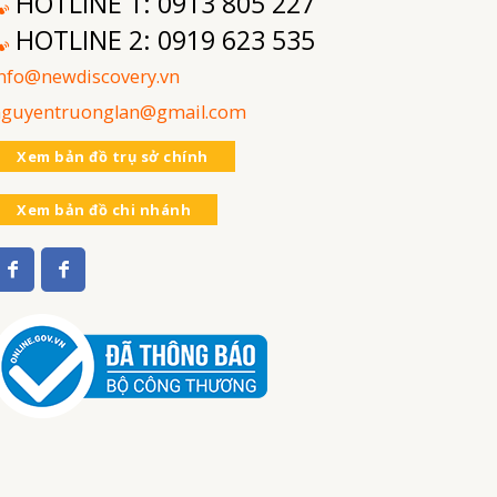
HOTLINE 1:
0913 805 227
HOTLINE 2:
0919 623 535
nfo@newdiscovery.vn
nguyentruonglan@gmail.com
Xem bản đồ trụ sở chính
Xem bản đồ chi nhánh