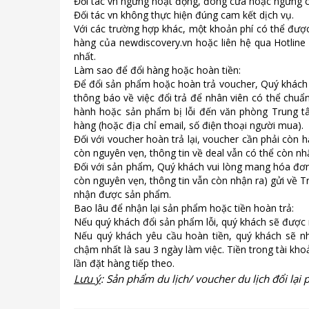
Đối tác vn ngưng hoạt động, đóng cửa hoặc ngưng c
Đối tác vn không thực hiện đúng cam kết dịch vụ.
Với các trường hợp khác, một khoản phí có thể được
hàng của
newdiscovery.vn
hoặc liên hệ qua Hotline
nhất.
Làm sao để đổi hàng hoặc hoàn tiền:
Để đổi sản phẩm hoặc hoàn trả voucher, Quý khách 
thông báo về việc đổi trả để nhân viên có thể ch
hành hoặc sản phẩm bị lỗi đến văn phòng Trung 
hàng (hoặc địa chỉ email, số điện thoại người mua).
Đối với voucher hoàn trả lại, voucher cần phải còn
còn nguyên vẹn, thông tin về deal vẫn có thể còn nh
Đối với sản phẩm, Quý khách vui lòng mang hóa đơn
còn nguyên vẹn, thông tin vẫn còn nhận ra) gửi về 
nhận được sản phẩm.
Bao lâu để nhận lại sản phẩm hoặc tiền hoàn trả:
Nếu quý khách đổi sản phẩm lỗi, quý khách sẽ được
Nếu quý khách yêu cầu hoàn tiền, quý khách sẽ nh
chậm nhất là sau 3 ngày làm việc. Tiền trong tài kh
lần đặt hàng tiếp theo.
Lưu ý
:
Sản phẩm du lịch/ voucher du lịch đổi lại