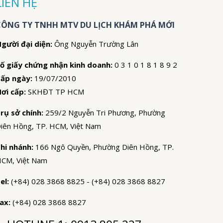
LIÊN HỆ
CÔNG TY TNHH MTV DU LỊCH KHÁM PHÁ MỚI
gười đại diện:
Ông Nguyễn Trường Lân
ố giấy chứng nhận kinh doanh:
0 3 1 0 1 8 1 8 9 2
ấp ngày:
19/07/2010
ơi cấp:
SKHĐT TP HCM
rụ sở chính:
259/2 Nguyễn Tri Phương, Phường
iên Hồng, TP. HCM, Việt Nam
hi nhánh:
166 Ngô Quyền, Phường Diên Hồng, TP.
CM, Việt Nam
el:
(+84) 028 3868 8825 - (+84) 028 3868 8827
ax:
(+84) 028 3868 8827