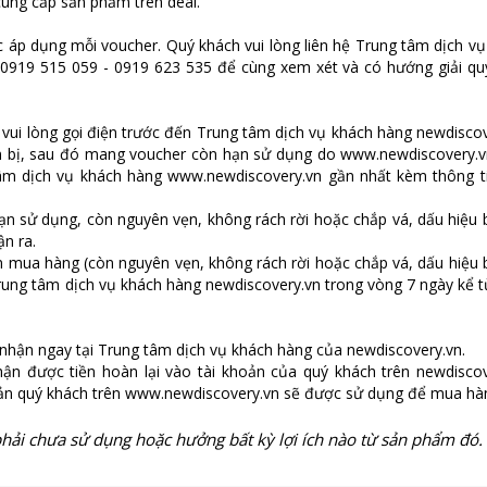
ung cấp sản phẩm trên deal.
 áp dụng mỗi voucher. Quý khách vui lòng liên hệ Trung tâm dịch v
 0919 515 059 - 0919 623 535 để cùng xem xét và có hướng giải quy
vui lòng gọi điện trước đến Trung tâm dịch vụ khách hàng
newdiscov
uẩn bị, sau đó mang voucher còn hạn sử dụng do
www.newdiscovery.v
tâm dịch vụ khách hàng
www.newdiscovery.vn
gần nhất kèm thông t
 hạn sử dụng, còn nguyên vẹn, không rách rời hoặc chắp vá, dấu hiệu
ận ra.
 mua hàng (còn nguyên vẹn, không rách rời hoặc chắp vá, dấu hiệu 
Trung tâm dịch vụ khách hàng
newdiscovery.vn
trong vòng 7 ngày kể t
 nhận ngay tại Trung tâm dịch vụ khách hàng của
newdiscovery.vn
.
ận được tiền hoàn lại vào tài khoản của quý khách trên
newdiscov
oản quý khách trên
www.newdiscovery.vn
sẽ được sử dụng để mua hà
 phải chưa sử dụng hoặc hưởng bất kỳ lợi ích nào từ sản phẩm đó.