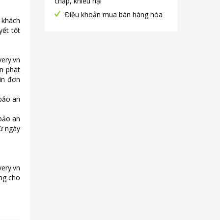
chấp, khiếu nại
Điều khoản mua bán hàng hóa
ụ khách
ết tốt
ery.vn
n
phát
in đơn
 bảo an
bảo an
ừ ngày
ery.vn
ng cho