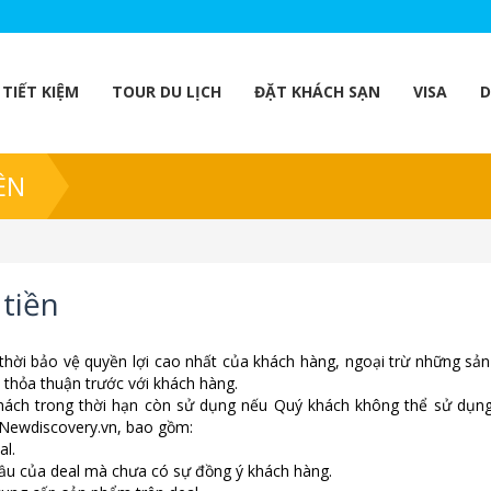
TIẾT KIỆM
TOUR DU LỊCH
ĐẶT KHÁCH SẠN
VISA
D
ỀN
 tiền
thời bảo vệ quyền lợi cao nhất của khách hàng, ngoại trừ những sả
/ thỏa thuận trước với khách hàng.
khách trong thời hạn còn sử dụng nếu Quý khách không thể sử dụn
c Newdiscovery.vn, bao gồm:
al.
 đầu của deal mà chưa có sự đồng ý khách hàng.