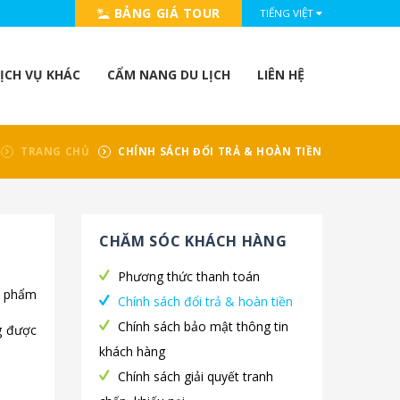
BẢNG GIÁ TOUR
TIẾNG VIỆT
ỊCH VỤ KHÁC
CẨM NANG DU LỊCH
LIÊN HỆ
TRANG CHỦ
CHÍNH SÁCH ĐỔI TRẢ & HOÀN TIỀN
CHĂM SÓC KHÁCH HÀNG
Phương thức thanh toán
n phẩm
Chính sách đổi trả & hoàn tiền
Chính sách bảo mật thông tin
g được
khách hàng
Chính sách giải quyết tranh