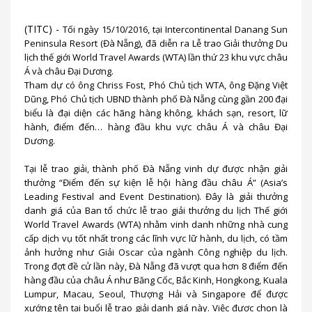
(TITC) -
Tối ngày 15/10/2016, tại Intercontinental Danang Sun
Peninsula Resort (Đà Nẵng), đã diễn ra Lễ trao Giải thưởng Du
lịch thế giới World Travel Awards (WTA) lần thứ 23 khu vực châu
Á và châu Đại Dương.
Tham dự có ông Chriss Fost, Phó Chủ tịch WTA, ông Đặng Việt
Dũng, Phó Chủ tịch UBND thành phố Đà Nẵng cùng gần 200 đại
biểu là đại diện các hãng hàng không, khách sạn, resort, lữ
hành, điểm đến… hàng đầu khu vực châu Á và châu Đại
Dương.
Tại lễ trao giải, thành phố Đà Nẵng vinh dự được nhận giải
thưởng “Điểm đến sự kiện lễ hội hàng đầu châu Á” (Asia’s
Leading Festival and Event Destination). Đây là giải thưởng
danh giá của Ban tổ chức lễ trao giải thưởng du lịch Thế giới
World Travel Awards (WTA) nhằm vinh danh những nhà cung
cấp dịch vụ tốt nhất trong các lĩnh vực lữ hành, du lịch, có tầm
ảnh hưởng như Giải Oscar của ngành Công nghiệp du lịch.
Trong đợt đề cử lần này, Đà Nẵng đã vượt qua hơn 8 điểm đến
hàng đầu của châu Á như Băng Cốc, Bắc Kinh, Hongkong, Kuala
Lumpur, Macau, Seoul, Thượng Hải và Singapore để được
xướng tên tại buổi lễ trao giải danh giá này. Việc được chọn là