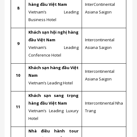
hàng đầu Việt Nam
InterContinental
8
Vietnam’s Leading
Asiana Saigon
Business Hotel
Khách sạn hội nghị hàng
đầu Việt Nam
Intercontinental
9
Vietnam’s Leading
Asiana Saigon
Conference Hotel
Khách sạn hàng đầu Việt
Intercontinental
10
Nam
Asiana Saigon
Vietnam’s Leading Hotel
Khách sạn sang trọng
hàng đầu Việt Nam
Intercontinental Nha
11
Vietnam’s Leading Luxury
Trang
Hotel
Nhà
điều hành tour