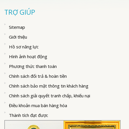
TRỢ GIÚP
Sitemap
Giới thiệu
Hồ sơ năng lực
Hình ảnh hoạt động
Phương thức thanh toán
Chính sách đổi trả & hoàn tiền
Chính sách bảo mật thông tin khách hàng
Chính sách giải quyết tranh chấp, khiếu nại
Điều khoản mua bán hàng hóa
Thành tích đạt được