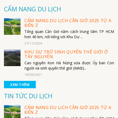
CẨM NANG DU LỊCH
CẨM NANG DU LỊCH CẦN GIỜ 2025 TỪ A
ĐẾN Z
Tổng quan Cần Giờ nằm cách trung tâm TP HCM
hơn 40 km, nổi tiếng với Khu Dự ...
27/11/2024
KHU DỰ TRỮ SINH QUYỂN THẾ GIỚI Ở
TÂY NGUYÊN
Cao nguyên Kon Hà Nừng vừa được Ủy ban Con
người và sinh quyển thế giới (MAB)...
19/09/2021
XEM THÊM
TIN TỨC DU LỊCH
CẨM NANG DU LỊCH CẦN GIỜ 2025 TỪ A
ĐẾN Z