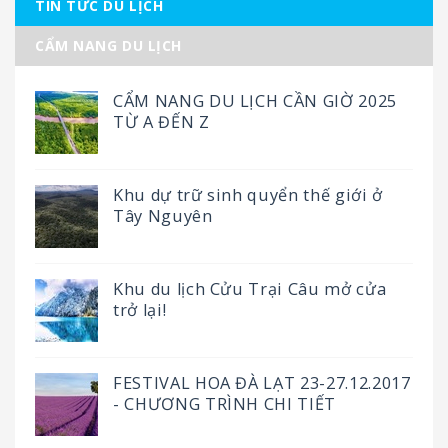
TIN TỨC DU LỊCH
CẨM NANG DU LỊCH
CẨM NANG DU LỊCH CẦN GIỜ 2025
TỪ A ĐẾN Z
Khu dự trữ sinh quyển thế giới ở
Tây Nguyên
Khu du lịch Cửu Trại Câu mở cửa
trở lại!
FESTIVAL HOA ĐÀ LẠT 23-27.12.2017
- CHƯƠNG TRÌNH CHI TIẾT