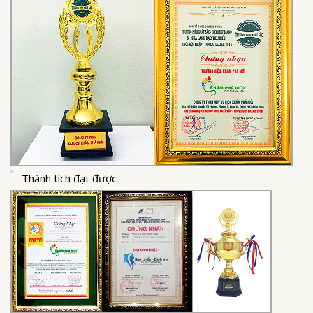
Thành tích đạt được