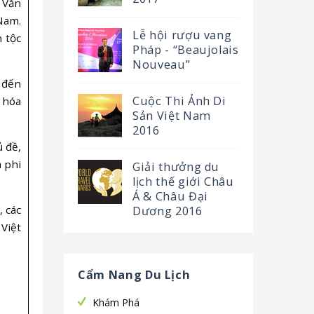
 Văn
Nam.
Lễ hội rượu vang
 tộc
Pháp - “Beaujolais
Nouveau”
 đến
Cuộc Thi Ảnh Di
 hóa
Sản Việt Nam
2016
 đề,
 phi
Giải thưởng du
lịch thế giới Châu
Á & Châu Đại
, các
Dương 2016
Việt
Cẩm Nang Du Lịch
Khám Phá