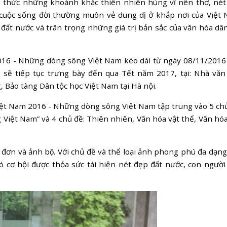
ng thức những khoảnh khắc thiên nhiên hùng vĩ nên thơ, nét
 cuộc sống đời thường muôn vẻ dung dị ở khắp nơi của Việt 
ất nước và trân trọng những giá trị bản sắc của văn hóa dân
16 - Những dòng sông Việt Nam kéo dài từ ngày 08/11/2016
 sẽ tiếp tục trưng bày đến qua Tết năm 2017, tại: Nhà văn
Bảo tàng Dân tộc học Việt Nam tại Hà nội.
iệt Nam 2016 - Những dòng sông Việt Nam tập trung vào 5 chủ
Việt Nam” và 4 chủ đề: Thiên nhiên, Văn hóa vật thể, Văn hóa
h đơn và ảnh bộ. Với chủ đề và thể loại ảnh phong phú đa dạng
 cơ hội được thỏa sức tái hiện nét đẹp đất nước, con người 