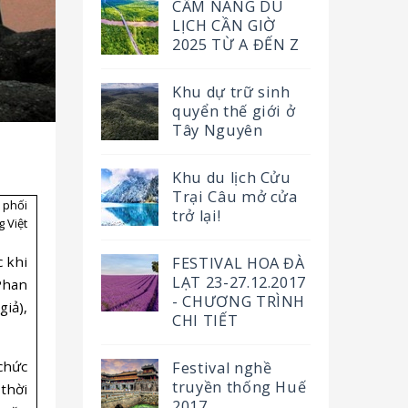
CẨM NANG DU
LỊCH CẦN GIỜ
2025 TỪ A ĐẾN Z
Khu dự trữ sinh
quyển thế giới ở
Tây Nguyên
Khu du lịch Cửu
Trại Câu mở cửa
 phối
trở lại!
 Việt
c khi
FESTIVAL HOA ĐÀ
LẠT 23-27.12.2017
Phan
- CHƯƠNG TRÌNH
iả),
CHI TIẾT
chức
Festival nghề
truyền thống Huế
thời
2017