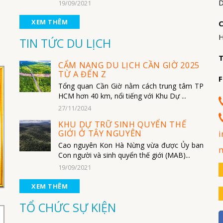
D
19/09/2021
XEM THÊM
C
H
TIN TỨC DU LỊCH
T
CẨM NANG DU LỊCH CẦN GIỜ 2025
TỪ A ĐẾN Z
F
Tổng quan Cần Giờ nằm cách trung tâm TP
HCM hơn 40 km, nổi tiếng với Khu Dự ...
27/11/2024
KHU DỰ TRỮ SINH QUYỂN THẾ
GIỚI Ở TÂY NGUYÊN
i
Cao nguyên Kon Hà Nừng vừa được Ủy ban
Con người và sinh quyển thế giới (MAB)...
19/09/2021
XEM THÊM
TỔ CHỨC SỰ KIỆN