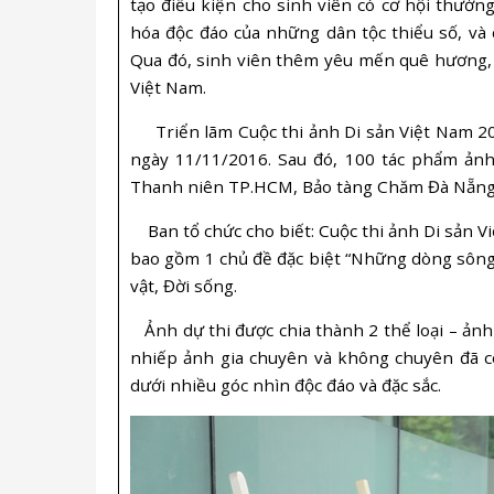
tạo điều kiện cho sinh viên có cơ hội thưở
hóa độc đáo của những dân tộc thiểu số, và
Qua đó, sinh viên thêm yêu mến quê hương, đ
Việt Nam.
Triển lãm Cuộc thi ảnh Di sản Việt Nam 20
ngày 11/11/2016. Sau đó, 100 tác phẩm ảnh
Thanh niên TP.HCM, Bảo tàng Chăm Đà Nẵng, 
Ban tổ chức cho biết: Cuộc thi ảnh Di sản V
bao gồm 1 chủ đề đặc biệt “Những dòng sông 
vật, Đời sống.
Ảnh dự thi được chia thành 2 thể loại – ản
nhiếp ảnh gia chuyên và không chuyên đã có
dưới nhiều góc nhìn độc đáo và đặc sắc.