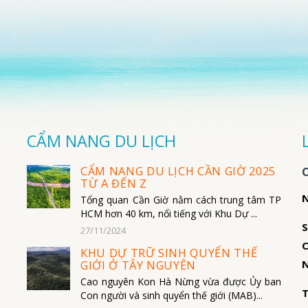
CẨM NANG DU LỊCH
CẨM NANG DU LỊCH CẦN GIỜ 2025
TỪ A ĐẾN Z
N
Tổng quan Cần Giờ nằm cách trung tâm TP
HCM hơn 40 km, nổi tiếng với Khu Dự ...
S
27/11/2024
C
KHU DỰ TRỮ SINH QUYỂN THẾ
N
GIỚI Ở TÂY NGUYÊN
Cao nguyên Kon Hà Nừng vừa được Ủy ban
T
Con người và sinh quyển thế giới (MAB)...