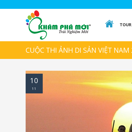
TOUR 
CUỘC THI ẢNH DI SẢN VIỆT NAM 
10
11