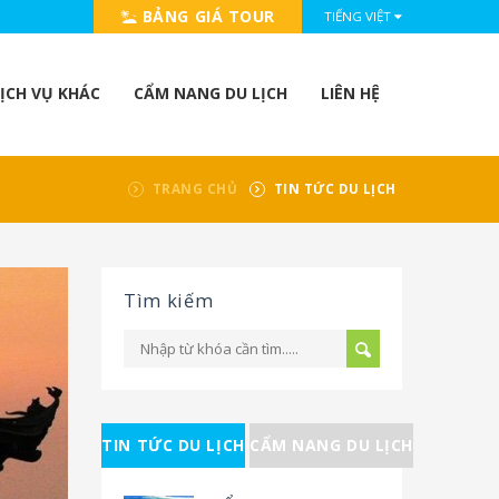
BẢNG GIÁ TOUR
TIẾNG VIỆT
ỊCH VỤ KHÁC
CẨM NANG DU LỊCH
LIÊN HỆ
TRANG CHỦ
TIN TỨC DU LỊCH
Tìm kiếm
TIN TỨC DU LỊCH
CẨM NANG DU LỊCH