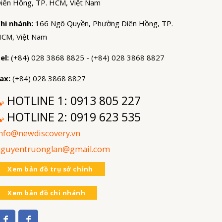
iên Hồng, TP. HCM, Việt Nam
hi nhánh:
166 Ngô Quyền, Phường Diên Hồng, TP.
CM, Việt Nam
el:
(+84) 028 3868 8825 - (+84) 028 3868 8827
ax:
(+84) 028 3868 8827
HOTLINE 1:
0913 805 227
HOTLINE 2:
0919 623 535
nfo@newdiscovery.vn
nguyentruonglan@gmail.com
Xem bản đồ trụ sở chính
Xem bản đồ chi nhánh