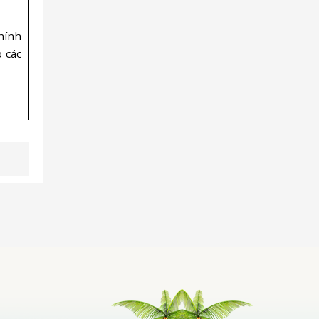
chính
 các