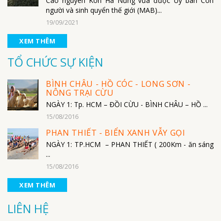
Cao nguyên Kon Hà Nừng vừa được Ủy ban Con
người và sinh quyển thế giới (MAB)...
19/09/2021
XEM THÊM
TỔ CHỨC SỰ KIỆN
BÌNH CHÂU - HỒ CÓC - LONG SƠN -
NÔNG TRẠI CỪU
NGÀY 1: Tp. HCM – ĐỒI CỪU - BÌNH CHÂU – HỒ ...
15/08/2016
PHAN THIẾT - BIỂN XANH VẪY GỌI
NGÀY 1: TP.HCM – PHAN THIẾT ( 200Km - ăn sáng
...
15/08/2016
XEM THÊM
LIÊN HỆ