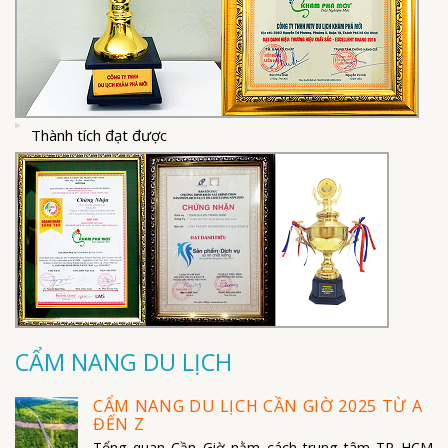
Thành tích đạt được
CẨM NANG DU LỊCH
CẨM NANG DU LỊCH CẦN GIỜ 2025 TỪ A
ĐẾN Z
Tổng quan Cần Giờ nằm cách trung tâm TP HCM