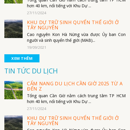
hơn 40 km, nổi tiếng với Khu Dự ...
27/11/2024
KHU DỰ TRỮ SINH QUYỂN THẾ GIỚI Ở
TÂY NGUYÊN
Cao nguyên Kon Hà Nừng vừa được Ủy ban Con
người và sinh quyển thế giới (MAB)...
19/09/2021
XEM THÊM
TIN TỨC DU LỊCH
CẨM NANG DU LỊCH CẦN GIỜ 2025 TỪ A
ĐẾN Z
Tổng quan Cần Giờ nằm cách trung tâm TP HCM
hơn 40 km, nổi tiếng với Khu Dự ...
27/11/2024
KHU DỰ TRỮ SINH QUYỂN THẾ GIỚI Ở
TÂY NGUYÊN