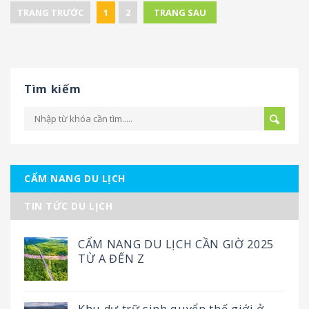
TRANG TRƯỚC
1
2
TRANG SAU
Tìm kiếm
CẨM NANG DU LỊCH
TIN TỨC DU LỊCH
CẨM NANG DU LỊCH CẦN GIỜ 2025
TỪ A ĐẾN Z
Khu dự trữ sinh quyển thế giới ở