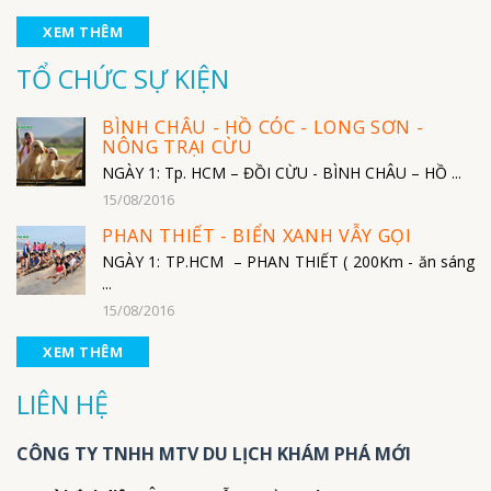
XEM THÊM
TỔ CHỨC SỰ KIỆN
BÌNH CHÂU - HỒ CÓC - LONG SƠN -
NÔNG TRẠI CỪU
NGÀY 1: Tp. HCM – ĐỒI CỪU - BÌNH CHÂU – HỒ ...
15/08/2016
PHAN THIẾT - BIỂN XANH VẪY GỌI
NGÀY 1: TP.HCM – PHAN THIẾT ( 200Km - ăn sáng
...
15/08/2016
XEM THÊM
LIÊN HỆ
CÔNG TY TNHH MTV DU LỊCH KHÁM PHÁ MỚI