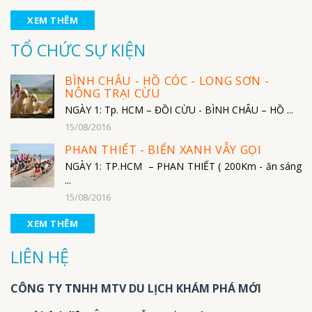
XEM THÊM
TỔ CHỨC SỰ KIỆN
BÌNH CHÂU - HỒ CÓC - LONG SƠN -
NÔNG TRẠI CỪU
NGÀY 1: Tp. HCM – ĐỒI CỪU - BÌNH CHÂU – HỒ ...
15/08/2016
PHAN THIẾT - BIỂN XANH VẪY GỌI
NGÀY 1: TP.HCM – PHAN THIẾT ( 200Km - ăn sáng
...
15/08/2016
XEM THÊM
LIÊN HỆ
CÔNG TY TNHH MTV DU LỊCH KHÁM PHÁ MỚI