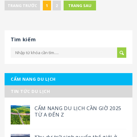
TRANG TRƯỚC
1
2
TRANG SAU
Tìm kiếm
CẨM NANG DU LỊCH
TIN TỨC DU LỊCH
CẨM NANG DU LỊCH CẦN GIỜ 2025
TỪ A ĐẾN Z
Khu dự trữ sinh quyển thế giới ở