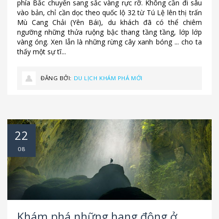
phía Bắc chuyển sang sắc vàng rực rỡ. Không cần đi sâu
vào bản, chỉ cần dọc theo quốc lộ 32 từ Tú Lệ lên thị trấn
Mù Cang Chải (Yên Bái), du khách đã có thể chiêm
ngưỡng những thửa ruộng bậc thang tầng tầng, lớp lớp
vàng óng. Xen lẫn là những rừng cây xanh bóng ... cho ta
thấy một sự tĩ...
ĐĂNG BỞI:
DU LỊCH KHÁM PHÁ MỚI
22
08
Khám phá những hang động ở