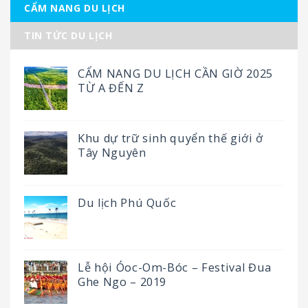
CẨM NANG DU LỊCH
TIN TỨC DU LỊCH
CẨM NANG DU LỊCH CẦN GIỜ 2025
TỪ A ĐẾN Z
Khu dự trữ sinh quyển thế giới ở
Tây Nguyên
Du lịch Phú Quốc
Lễ hội Óoc-Om-Bóc – Festival Đua
Ghe Ngo – 2019