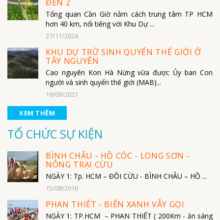
ĐẾN Z
Tổng quan Cần Giờ nằm cách trung tâm TP HCM
hơn 40 km, nổi tiếng với Khu Dự ...
27/11/2024
KHU DỰ TRỮ SINH QUYỂN THẾ GIỚI Ở
TÂY NGUYÊN
Cao nguyên Kon Hà Nừng vừa được Ủy ban Con
người và sinh quyển thế giới (MAB)...
19/09/2021
XEM THÊM
TỔ CHỨC SỰ KIỆN
BÌNH CHÂU - HỒ CÓC - LONG SƠN -
NÔNG TRẠI CỪU
NGÀY 1: Tp. HCM – ĐỒI CỪU - BÌNH CHÂU – HỒ ...
15/08/2016
PHAN THIẾT - BIỂN XANH VẪY GỌI
NGÀY 1: TP.HCM – PHAN THIẾT ( 200Km - ăn sáng