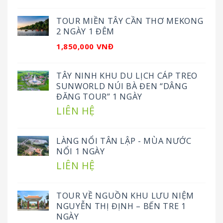
TOUR MIỀN TÂY CẦN THƠ MEKONG
2 NGÀY 1 ĐÊM
1,850,000 VNĐ
TÂY NINH KHU DU LỊCH CÁP TREO
SUNWORLD NÚI BÀ ĐEN “DÂNG
ĐĂNG TOUR” 1 NGÀY
LIÊN HỆ
LÀNG NỔI TÂN LẬP - MÙA NƯỚC
NỔI 1 NGÀY
LIÊN HỆ
TOUR VỀ NGUỒN KHU LƯU NIỆM
NGUYỄN THỊ ĐỊNH – BẾN TRE 1
NGÀY