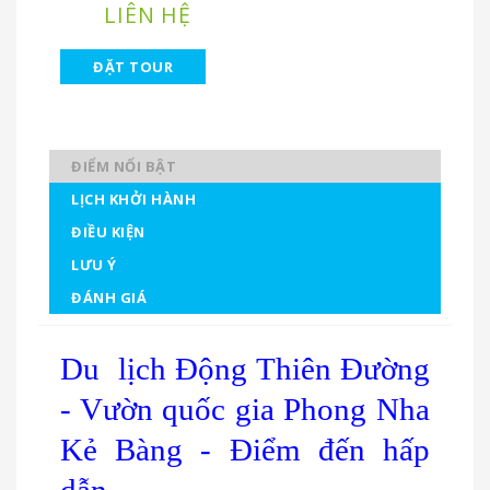
LIÊN HỆ
ĐẶT TOUR
ĐIỂM NỔI BẬT
LỊCH KHỞI HÀNH
ĐIỀU KIỆN
LƯU Ý
ĐÁNH GIÁ
Du lịch Động Thiên Đường
- Vườn quốc gia Phong Nha
Kẻ Bàng - Điểm đến hấp