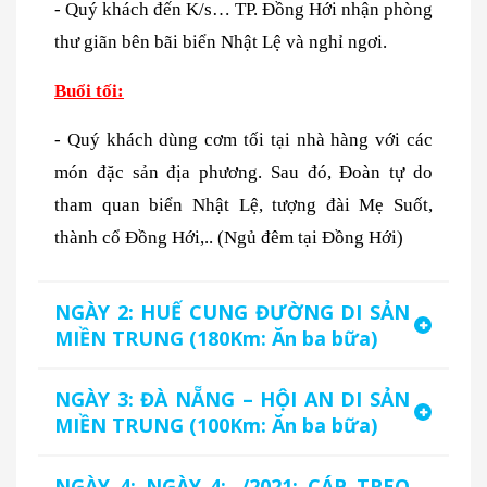
- Quý khách đến K/s… TP. Đồng Hới nhận phòng
thư giãn bên bãi biển Nhật Lệ và nghỉ ngơi.
Buổi tối:
- Q
uý khách dùng cơm tối tại nhà hàng với các
món đặc sản địa phương. Sau đó, Đoàn tự do
tham quan biển Nhật Lệ, tượng đài Mẹ Suốt,
thành cổ Đồng Hới,.. (Ngủ đêm tại Đồng Hới)
NGÀY 2: HUẾ CUNG ĐƯỜNG DI SẢN
MIỀN TRUNG (180Km: Ăn ba bữa)
NGÀY 3: ĐÀ NẴNG – HỘI AN DI SẢN
MIỀN TRUNG (100Km: Ăn ba bữa)
NGÀY 4: NGÀY 4: ./2021: CÁP TREO