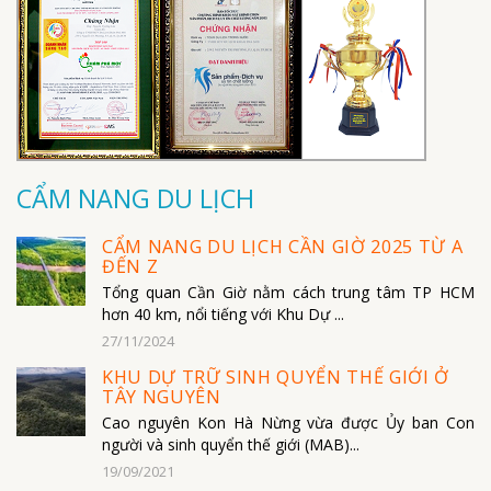
CẨM NANG DU LỊCH
CẨM NANG DU LỊCH CẦN GIỜ 2025 TỪ A
ĐẾN Z
Tổng quan Cần Giờ nằm cách trung tâm TP HCM
hơn 40 km, nổi tiếng với Khu Dự ...
27/11/2024
KHU DỰ TRỮ SINH QUYỂN THẾ GIỚI Ở
TÂY NGUYÊN
Cao nguyên Kon Hà Nừng vừa được Ủy ban Con
người và sinh quyển thế giới (MAB)...
19/09/2021