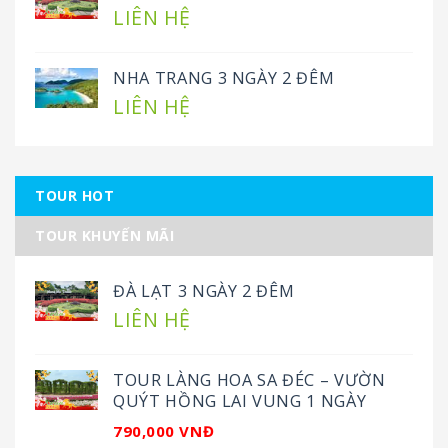
LIÊN HỆ
NHA TRANG 3 NGÀY 2 ĐÊM
LIÊN HỆ
TOUR HOT
TOUR KHUYẾN MÃI
ĐÀ LẠT 3 NGÀY 2 ĐÊM
LIÊN HỆ
TOUR LÀNG HOA SA ĐÉC – VƯỜN
QUÝT HỒNG LAI VUNG 1 NGÀY
790,000 VNĐ