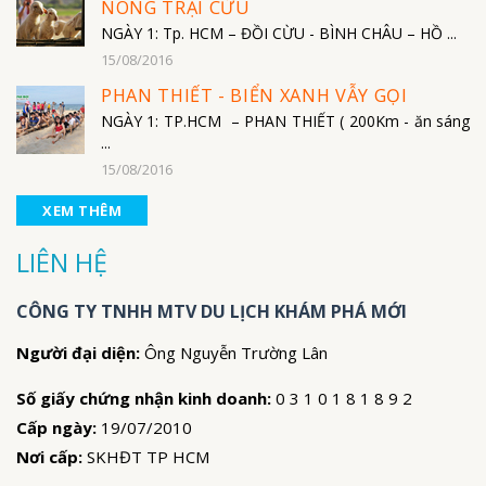
NÔNG TRẠI CỪU
NGÀY 1: Tp. HCM – ĐỒI CỪU - BÌNH CHÂU – HỒ ...
15/08/2016
PHAN THIẾT - BIỂN XANH VẪY GỌI
NGÀY 1: TP.HCM – PHAN THIẾT ( 200Km - ăn sáng
...
15/08/2016
XEM THÊM
LIÊN HỆ
CÔNG TY TNHH MTV DU LỊCH KHÁM PHÁ MỚI
Người đại diện:
Ông Nguyễn Trường Lân
Số giấy chứng nhận kinh doanh:
0 3 1 0 1 8 1 8 9 2
Cấp ngày:
19/07/2010
Nơi cấp:
SKHĐT TP HCM